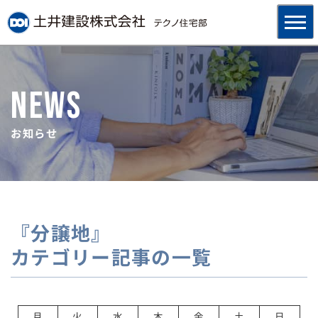
NEWS
お知らせ
『分譲地』
カテゴリー記事の一覧
月
火
水
木
金
土
日