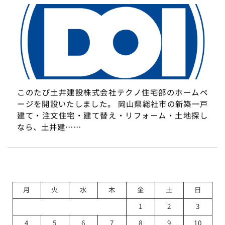
このたび土井建設株式会社テクノ住宅部のホームペ
ージを開設いたしました。 岡山県総社市の新築一戸
建て・注文住宅・建て替え・リフォーム・土地探し
なら、土井建……
月
火
水
木
金
土
日
1
2
3
4
5
6
7
8
9
10