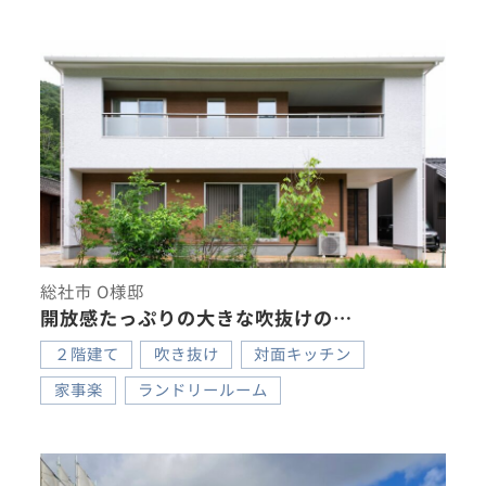
総社市 O様邸
開放感たっぷりの大きな吹抜けの…
２階建て
吹き抜け
対面キッチン
家事楽
ランドリールーム