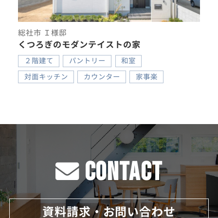
総社市 Ｉ様邸
くつろぎのモダンテイストの家
２階建て
パントリー
和室
対面キッチン
カウンター
家事楽
CONTACT
資料請求・お問い合わせ